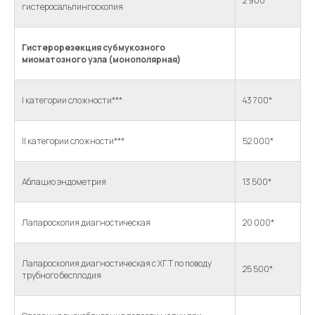
2 900*
гистеросальпингоскопия
Гистерорезекция субмукозного
миоматозного узла (монополярная)
I категории сложности***
43 700*
II категории сложности***
52 000*
Аблацио эндометрия
13 500*
Лапароскопия диагностическая
20 000*
Лапароскопия диагностическая с ХГТ по поводу
25 500*
трубного бесплодия