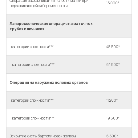
Операция выскабливания полости матки при
15 000*
неразвивающейся беременности
Лапароскопическая операция на маточных
трубах и яичниках
I категории сложности***
48 500*
II категории сложности***
64 500*
Операция на наружных половых органов
I категории сложности***
11 200*
II категории сложности***
19 600*
Вскрытие кисты бартолиновой железы
6 500*