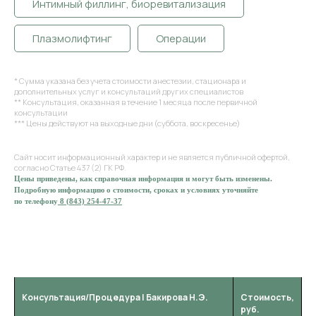
Интимный филлинг, биоревитализация
Плазмолифтинг
Операции
* Сумма указана без учета стоимости анестезии, стационара и
дополнительных услуг и консультаций других специалистов
** Консультация, оказанная в течение 1 месяца после первичной
консультации
*** Цены действуют на выходные дни (суббота, воскресенье)
Сайт носит информационный характер и не является публичной офертой,
согласно Статье 437 (2) ГК РФ.
Цены приведены, как справочная информация и могут быть изменены.
Подробную информацию о стоимости, сроках и условиях уточняйте
по телефону
8 (843) 254-47-37
ГИНЕКОЛОГИЯ
Консультация/Процедура | Губайдуллин А. Р.
Стоимость,
Консультация/Процедура | Бакирова Н.Э.
Стоимость,
руб.
руб.