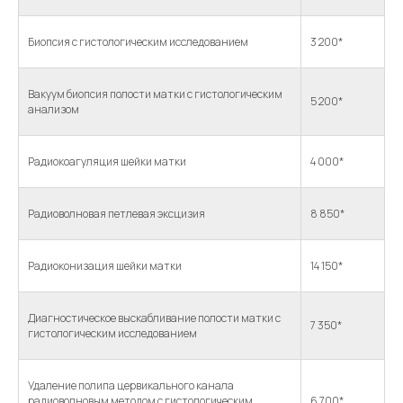
Биопсия с гистологическим исследованием
3 200*
Вакуум биопсия полости матки с гистологическим
5 200*
анализом
Радиокоагуляция шейки матки
4 000*
Радиоволновая петлевая эксцизия
8 850*
Радиоконизация шейки матки
14 150*
Диагностическое выскабливание полости матки с
7 350*
гистологическим исследованием
Удаление полипа цервикального канала
радиоволновым методом с гистологическим
6 700*