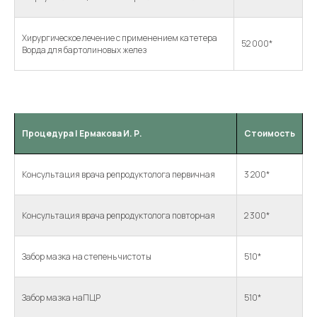
Хирургическое лечение с применением катетера
52 000*
Хирургическое лечение с применением катетера
Ворда для бартолиновых желез
52 000*
Ворда для бартолиновых желез
Процедура | Ермакова И. Р.
Стоимость
Консультация врача репродуктолога первичная
3 200*
Консультация врача репродуктолога повторная
2 300*
Забор мазка на степень чистоты
510*
Забор мазка наПЦР
510*