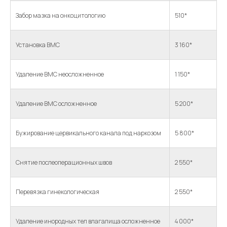
Забор мазка на онкоцитологию
510*
Установка ВМС
3 160*
Удаление ВМС неосложненное
1 150*
Удаление ВМС осложненное
5 200*
Бужирование цервикального канала под наркозом
5 800*
Снятие послеоперационных швов
2 550*
Перевязка гинекологическая
2 550*
Удаление инородных тел влагалища осложненное
4 000*