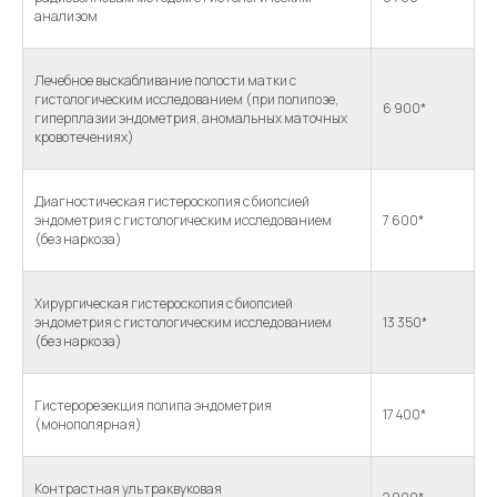
анализом
Лечебное выскабливание полости матки с
гистологическим исследованием (при полипозе,
6 900*
гиперплазии эндометрия, аномальных маточных
кровотечениях)
Диагностическая гистероскопия с биопсией
эндометрия с гистологическим исследованием
7 600*
(без наркоза)
Хирургическая гистероскопия с биопсией
эндометрия с гистологическим исследованием
13 350*
(без наркоза)
Гистерорезекция полипа эндометрия
17 400*
(монополярная)
Контрастная ультраквуковая