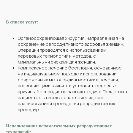
Операция | Мурадян А.С.
Стоимость,
руб.
В списке услуг:
Операции при стрессовом недержании мочи:
Органосохраняющая хирургия, направленная на
сохранение репродуктивного здоровья женщин.
Операция Берча при стрессовом недержании мочи:
92 000*
Операции проводятся с использованием
передовых технологий и методов, с
минимальными рисками для женщин.
Операции при опущения и выпадениях
Комплексное лечение бесплодия, основанное
половых органов:
на индивидуальном подходе и использовании
современных методов диагностики и лечения,
позволяющими выявить и устранить основные
Лапароскопическая сакровагинопексия при
95 000*
причины бесплодия на разных стадиях. Поддержка
выпадении половых органов
пациенток на всех этапах лечения, при
планировании и проведении репродуктивных
Манчестерская операция
87 000*
процедур.
Операция Эммета
31 000*
Использование вспомогательных репродуктивных
технологий: