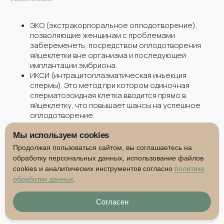
Передняя и задняя кольпоперинеорафия
69 000*
ЭКО (экстракорпоральное оплодотворение),
позволяющие женщинам с проблемами
забеременеть, посредством оплодотворения
Влагалищная экстирпация матки с
лапароскопической ассистенцией
яйцеклетки вне организма и последующей
имплантации эмбриона.
ИКСИ (интрацитоплазматическая инъекция
I категории сложности***
87 500*
спермы). Это метод при котором одиночная
сперматозоидная клетка вводится прямо в
яйцеклетку, что повышает шансы на успешное
II категории сложности***
115 000*
оплодотворение.
Мы используем cookies
Органосохраняющие реконструктивные
В клинике КОРЛ вы сможете получить
Продолжая пользоваться сайтом, вы соглашаетесь на
операции на матке и шейке матки****
высококачественное гинекологическое
обработку персональных данных, использование файлов
обслуживание и профессиональное лечение,
cookies и аналитических инструментов согласно
политике
сочетающие передовые методы и заботу о женском
I категории сложности***
80 000*
обработки данных
.
здоровье. Предварительная запись через номер
телефона регистратуры клиники КОРЛ.
Согласен
II категории сложности***
97 500*