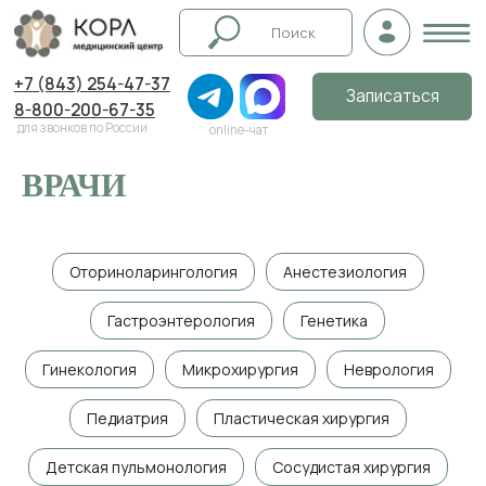
+7 (843) 254-47-37
Записаться
8-800-200-67-35
для звонков по России
online-чат
ВРАЧИ
Оториноларингология
Анестезиология
Гастроэнтерология
Генетика
Гинекология
Микрохирургия
Неврология
Педиатрия
Пластическая хирургия
Детская пульмонология
Сосудистая хирургия