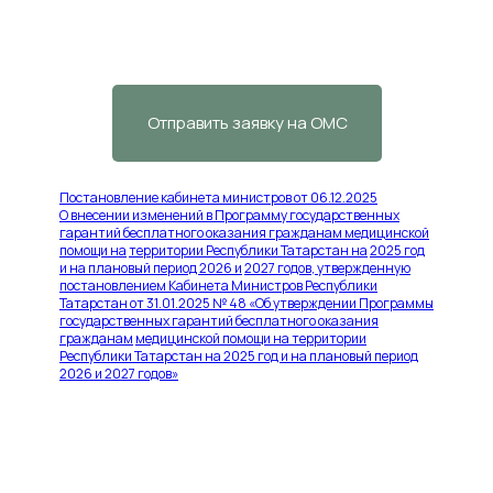
необходимо направление
на консультацию (форма № 057-у
сроком не более 14 дней на день визита
к врачу клиники «Корл»)
Отправить заявку на ОМС
Постановление кабинета министров от 06.12.2025
О внесении изменений в Программу госу
дарственных
гарантий бесплатного оказа
ния гражданам медицинской
помощи на
территории Республики Татарстан на
2025 год
и на плановый период 2026 и
2027 годов, утвержденную
постановле
нием Кабинета Министров Республики
Татарстан от 31.01.2025 № 48 «Об утвер
ждении Программы
государственных га
рантий бесплатного оказания
гражданам
медицинской помощи на территории
Рес
публики Татарстан на 2025 год и на пла
новый период
2026 и 2027 годов»
Приказ №207 от 28.12.2024 года Министерства
здравохранения Республики Татарстан