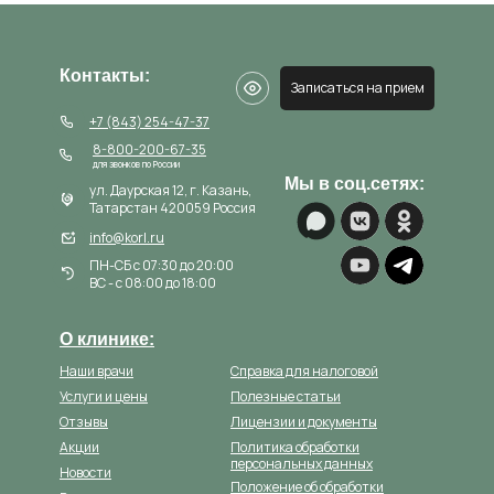
Контакты:
Записаться на прием
+7 (843) 254-47-37
8-800-200-67-35
для звонков по России
Мы в соц.сетях:
ул. Даурская 12, г. Казань,
Татарстан 420059 Россия
info@korl.ru
ПН-СБ с 07:30 до 20:00
ВС - с 08:00 до 18:00
О клинике:
Наши врачи
Справка для налоговой
Услуги и цены
Полезные статьи
Отзывы
Лицензии и документы
Акции
Политика обработки
персональных данных
Новости
Положение об обработки