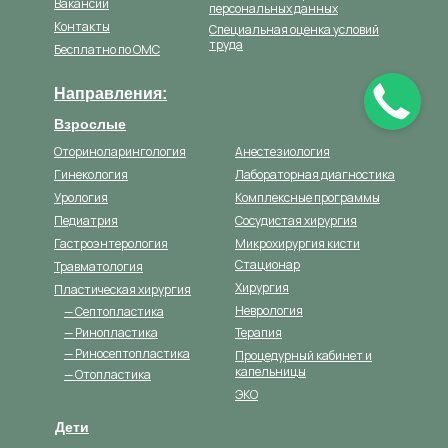
Вакансии
персональных данных
Контакты
Специальная оценка условий
труда
Бесплатно по ОМС
Направления:
Взрослые
Оториноларингология
Анестезиология
Гинекология
Лабораторная диагностика
Урология
Комплексные программы
Педиатрия
Сосудистая хирургия
Гастроэнтерология
Микрохирургия кисти
Стационар
Травматология
Хирургия
Пластическая хирургия
Неврология
— Септопластика
— Ринопластика
Терапия
— Риносептопластика
Процедурный кабинет и
капельницы
— Отопластика
ЭКО
Дети