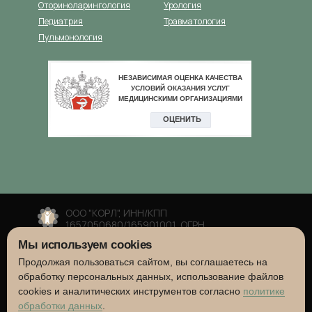
Оториноларингология
Урология
Педиатрия
Травматология
Пульмонология
ООО "КОРЛ", ИНН/КПП
1657050680/165901001, ОГРН
1041625493271
Мы используем cookies
Сайт носит информационный характер и не
является публичной офертой, согласно
Продолжая пользоваться сайтом, вы соглашаетесь на
Статье 437 (2) ГК РФ. Цены приведены, как
обработку персональных данных, использование файлов
справочная информация и могут быть
cookies и аналитических инструментов согласно
политике
изменены. Подробную информацию о
обработки данных
.
стоимости, сроках и условиях уточняйте по