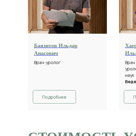
Баязитов Ильдар
Хае
Анасович
Иль
Врач-уролог
Врач
урол
наук
Веде
Подробнее
П