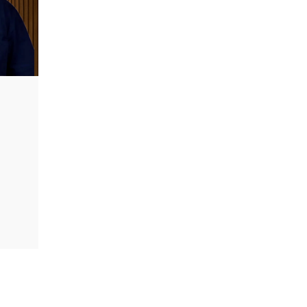
Баязитов Ильдар
Анасович
Врач-уролог
Подробнее