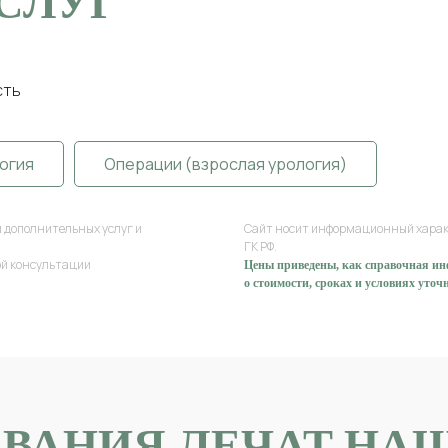
СЛУГ
сть
огия
Операции (взрослая урология)
и дополнительных услуг и
Сайт носит информационный характе
ГК РФ.
ной консультации
Цены приведены, как справочная и
о стоимости, сроках и условиях уточ
ЛОГИЯ
ОЛОГИЯ
РОСЛАЯ УРОЛОГИЯ
Баязитов И. А.
ЕВАНИЯ ЛЕЧАТ НА