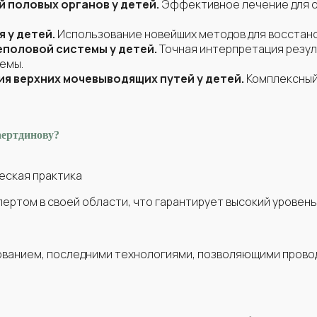
 половых органов у детей.
Эффективное лечение для о
а уретры
с извлечением стента)
карственных веществ
стия уретры
 у детей.
Использование новейших методов для восстан
еполовой системы у детей.
Точная интерпретация резул
емы.
а уретры
ого уретры на микрофлору
я верхних мочевыводящих путей у детей.
Комплексный
ика (без стоимости стента)
и при заболеваниях мужских половых органов
 органы)
аертдинову?
е
е при заболеваниях мужских половых органов
е мочи у женщин
еская практика
ертом в своей области, что гарантирует высокий уровен
очника со стентированием (без стоимости стента)
крайней плоти (фимоз, парафимоз)
ванием, последними технологиями, позволяющими прово
 кожи наружных половых органов
крайней плоти (фимоз, парафимоз) бесшовная методика с
ваниях
го пузыря
вакуумная терапия) ЛОД
анала