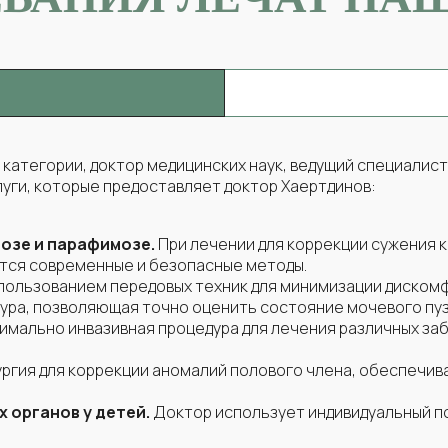
ганов (1-3 единицы)
ганов (3-5 единиц)
 способом
ганов (5-10 единиц)
 категории, доктор медицинских наук, ведущий специалист 
луги, которые предоставляет доктор Хаертдинов:
ор мазка на ЗПП)
нная почка)
аний кожи методом электрокоагуляции
озе и парафимозе.
При лечении для коррекции сужения 
ся современные и безопасные методы.
пользованием передовых техник для минимизации дискомф
роптозе
ний подкожно-жировой клетчатки (гигрома, фиброма и др
ра, позволяющая точно оценить состояние мочевого пуз
мально инвазивная процедура для лечения различных заб
д 4030)
аний подкожно-жировой клетчатки
ргия для коррекции аномалий полового члена, обеспечив
 органов у детей.
Доктор использует индивидуальный по
ацией уретры