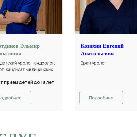
ртдинов Эльмир
Козихин Евгений
шатович
Анатольевич
 детский уролог-андролог,
Врач уролог
ог, кандидат медицинских
т прием детей до 18 лет
одробнее
Подробнее