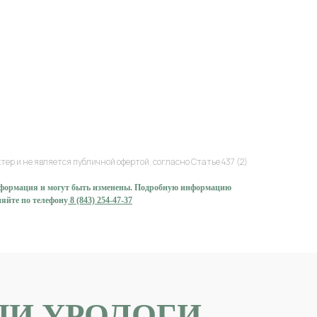
р и не является публичной офертой, согласно Статье 437 (2)
нформация и могут быть изменены. Подробную информацию
няйте по телефону
8 (843) 254-47-37
)
Стоимость,
Стоимость,
Стоимость,
Стоимость,
Стоимость,
Чигвинцев Г.Е.
Козихин Е.А.
руб.
руб.
руб.
руб.
руб.
ШИ УРОЛОГИ