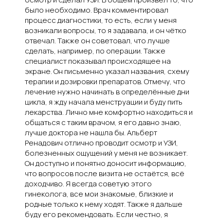
было необходимо. Врач комментировал
процесс диагностики, то есть, если у меня
возникали вопросы, то я задавала, и он чётко
отвечал. Также он советовал, что лучше
сделать, например, по операции. Также
специалист показывал происходящее на
экране. Он письменно указал названия, схему
терапии и дозировки препаратов. Отмечу, что
лечение нужно начинать в определённые дни
цикла, я жду начала менструации и буду пить
лекарства. Лично мне комфортно находиться и
общаться с таким врачом, я его давно знаю,
лучше доктора не нашла бы. Альберт
Ренадович отлично проводит осмотр и УЗИ,
болезненных ощущений у меня не возникает.
Он доступно и понятно доносит информацию,
что вопросов после визита не остаётся, всё
доходчиво. Я всегда советую этого
гинеколога, все мои знакомые, близкие и
родные только к нему ходят. Также я дальше
буду его рекомендовать. Если честно, я