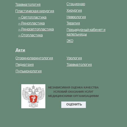
Стационар
Травматология
Хирургия
Пластическая хирургия
Неврология
— Септопластика
— Ринопластика
Терапия
— Риносептопластика
Процедурный кабинет и
капельницы
— Отопластика
ЭКО
Дети
Оториноларингология
Урология
Педиатрия
Травматология
Пульмонология