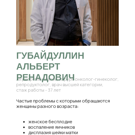
ГУБАЙДУЛЛИН
АЛЬБЕРТ
РЕНАДОВИЧ
Акушер-гинеколог, хирург онколог-гинеколог,
репродуктолог, врач высшей категории,
стаж работы - 37 лет
Частые проблемы с которыми обращаются
женщины разного возраста:
женское бесплодие
воспаление яичников
дисплазия шейки матки