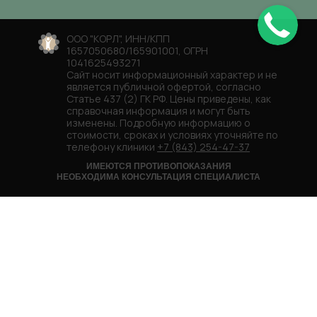
ООО "КОРЛ", ИНН/КПП
1657050680/165901001, ОГРН
1041625493271
Сайт носит информационный характер и не
является публичной офертой, согласно
Статье 437 (2) ГК РФ. Цены приведены, как
справочная информация и могут быть
изменены. Подробную информацию о
стоимости, сроках и условиях уточняйте по
телефону клиники
+7 (843) 254-47-37
ИМЕЮТСЯ ПРОТИВОПОКАЗАНИЯ
НЕОБХОДИМА КОНСУЛЬТАЦИЯ СПЕЦИАЛИСТА