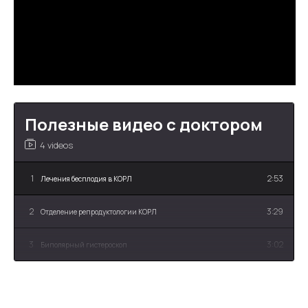
Полезные видео с доктором
4 videos
1
2:53
Лечения бесплодия в КОРЛ
2
3:29
Отделение репродуктологии КОРЛ
3
3:02
Биполярный гистероскоп
4
1:43
Качество жизни женщин