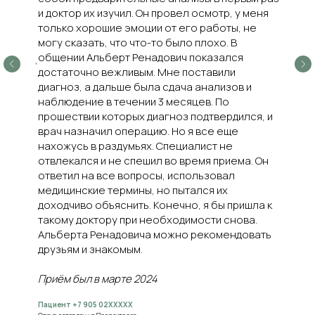
и доктор их изучил. Он провел осмотр, у меня
только хорошие эмоции от его работы, не
могу сказать, что что-то было плохо. В
общении Альберт Ренадович показался
достаточно вежливым. Мне поставили
диагноз, а дальше была сдача анализов и
наблюдение в течении 3 месяцев. По
прошествии которых диагноз подтвердился, и
врач назначил операцию. Но я все еще
нахожусь в раздумьях. Специалист не
отвлекался и не спешил во время приема. Он
ответил на все вопросы, использовал
медицинские термины, но пытался их
доходчиво объяснить. Конечно, я бы пришла к
такому доктору при необходимости снова.
Альберта Ренадовича можно рекомендовать
друзьям и знакомым.
Приём был в марте 2024
Пациент +7 905 02XXXXX