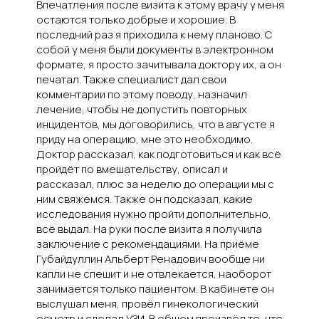
Впечатления после визита к этому врачу у меня
остаются только добрые и хорошие. В
последний раз я приходила к нему планово. С
собой у меня были документы в электронном
формате, я просто зачитывала доктору их, а он
печатал. Также специалист дал свои
комментарии по этому поводу, назначил
лечение, чтобы не допустить повторных
инцидентов, мы договорились, что в августе я
приду на операцию, мне это необходимо.
Доктор рассказал, как подготовиться и как всё
пройдёт по вмешательству, описал и
рассказал, плюс за неделю до операции мы с
ним свяжемся. Также он подсказал, какие
исследования нужно пройти дополнительно,
всё выдал. На руки после визита я получила
заключение с рекомендациями. На приёме
Губайдуллин Альберт Ренадович вообще ни
капли не спешит и не отвлекается, наоборот
занимается только пациентом. В кабинете он
выслушал меня, провёл гинекологический
осмотр и сделал УЗИ. В общем произвёл то, что