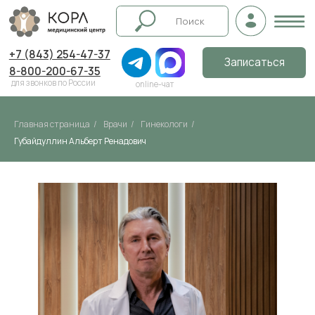
+7 (843) 254-47-37
Записаться
8-800-200-67-35
для звонков по России
online-чат
Главная страница
/
Врачи
/
Гинекологи
/
Губайдуллин Альберт Ренадович