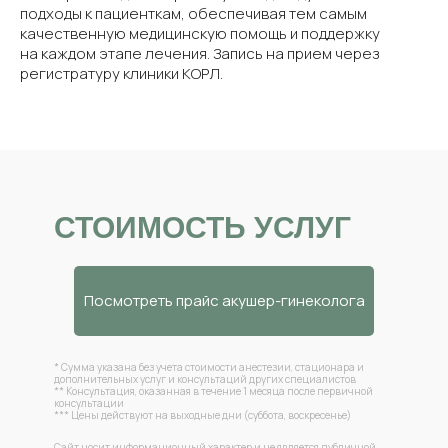
подходы к пациенткам, обеспечивая тем самым
качественную медицинскую помощь и поддержку
на каждом этапе лечения. Запись на прием через
регистратуру клиники КОРЛ.
СТОИМОСТЬ УСЛУГ
Посмотреть прайс акушер-гинеколога
* Сумма указана без учета стоимости анестезии, стационара и
дополнительных услуг и консультаций других специалистов
** Консультация, оказанная в течение 1 месяца после первичной
консультации
*** Цены действуют на выходные дни (суббота, воскресенье)
Сайт носит информационный характер и не является публичной