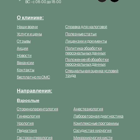
ВС - с 08:00 до 18:00
О клинике:
Наши врачи
Справка для налоговой
Услуги и цены
Полезные статьи
Отзывы
Лицензии и документы
Акции
Политика обработки
персональных данных
Новости
Положение об обработки
Вакансии
персональных данных
Контакты
Специальная оценка условий
труда
Бесплатно по ОМС
Направления:
Взрослые
Оториноларингология
Анестезиология
Гинекология
Лабораторная диагностика
Урология
Комплексные программы
Педиатрия
Сосудистая хирургия
Гастроэнтерология
Микрохирургия кисти