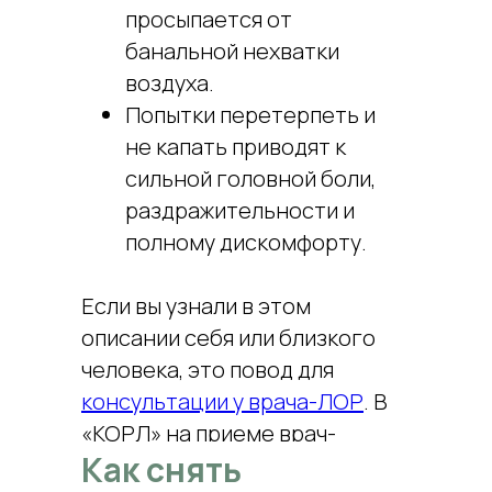
просыпается от
банальной нехватки
воздуха.
Попытки перетерпеть и
не капать приводят к
сильной головной боли,
раздражительности и
полному дискомфорту.
Если вы узнали в этом
описании себя или близкого
человека, это повод для
консультации у врача-ЛОР
. В
«КОРЛ» на приеме врач-
Как снять
оториноларинголог поможет