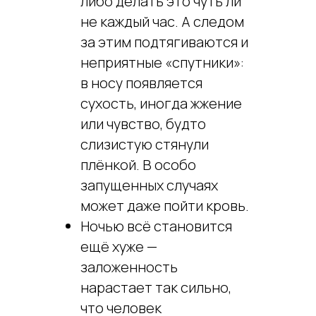
либо делать это чуть ли
не каждый час. А следом
за этим подтягиваются и
неприятные «спутники»:
в носу появляется
сухость, иногда жжение
или чувство, будто
слизистую стянули
плёнкой. В особо
запущенных случаях
может даже пойти кровь.
Ночью всё становится
ещё хуже —
заложенность
нарастает так сильно,
что человек