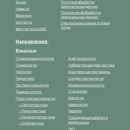
Акции
Политика обработки
персональных данных
Новости
Положение об обработки
Вакансии
персональных данных
Контакты
Специальная оценка условий
труда
Бесплатно по ОМС
Направления:
Взрослые
Оториноларингология
Анестезиология
Гинекология
Лабораторная диагностика
Урология
Комплексные программы
Педиатрия
Сосудистая хирургия
Гастроэнтерология
Микрохирургия кисти
Стационар
Травматология
Хирургия
Пластическая хирургия
Неврология
— Септопластика
— Ринопластика
Терапия
— Риносептопластика
Процедурный кабинет и
капельницы
— Отопластика
ЭКО