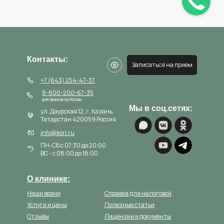
Контакты:
Записаться на прием
+7 (843) 254-47-37
8-800-200-67-35
для звонков по России
Мы в соц.сетях:
ул. Даурская 12, г. Казань,
Татарстан 420059 Россия
info@korl.ru
ПН-СБ с 07:30 до 20:00
ВС - с 08:00 до 18:00
О клинике:
Наши врачи
Справка для налоговой
Услуги и цены
Полезные статьи
Отзывы
Лицензии и документы