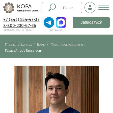
+7 (843) 254-47-37
Записаться
8-800-200-67-35
для звонков по России
online-чат
Главная страница
/
Врачи
/
Пластические хирурги
/
Гараев Алмаз Талгатович