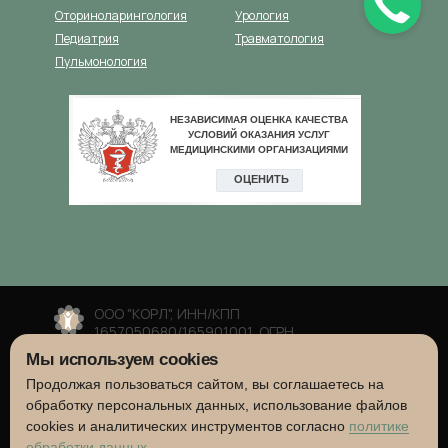
Оториноларингология
Урология
Педиатрия
Травматология
Пульмонология
ООО "КОРЛ", ИНН/КПП
1657050680/165901001, ОГРН
1041625493271
Мы используем cookies
Сайт носит информационный характер и не
Продолжая пользоваться сайтом, вы соглашаетесь на
является публичной офертой, согласно
Статье 437 (2) ГК РФ. Цены приведены, как
обработку персональных данных, использование файлов
справочная информация и могут быть
cookies и аналитических инструментов согласно
политике
изменены. Подробную информацию о
обработки данных
.