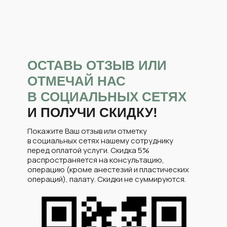
Гараев А.Т.
Стоимость,
руб.
ОСТАВЬ ОТЗЫВ ИЛИ
ОТМЕЧАЙ НАС
Блефаропластика верхних век
30 000*
В СОЦИАЛЬНЫХ СЕТЯХ
И ПОЛУЧИ СКИДКУ!
Блефаропластика нижних век
35 000*
Покажите Ваш отзыв или отметку
Круговая блефаропластика
65 000*
в социальных сетях нашему сотруднику
перед оплатой услуги. Скидка 5%
распространяется на консультацию,
Аурикулопластика (отопластика) 2 уха
операцию (кроме анестезий и пластических
39 400*
операций), палату. Скидки не суммируются.
Маммопластика (увеличение)
108 600*