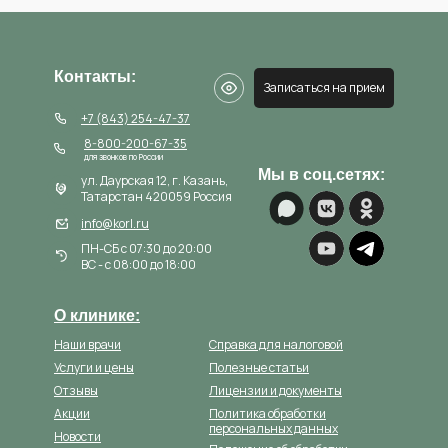
Контакты:
Записаться на прием
+7 (843) 254-47-37
8-800-200-67-35
для звонков по России
Мы в соц.сетях:
ул. Даурская 12, г. Казань,
Татарстан 420059 Россия
info@korl.ru
ПН-СБ с 07:30 до 20:00
ВС - с 08:00 до 18:00
О клинике:
Наши врачи
Справка для налоговой
Услуги и цены
Полезные статьи
Отзывы
Лицензии и документы
Акции
Политика обработки
персональных данных
Новости