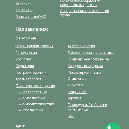
Положение об обработки
Вакансии
персональных данных
Контакты
Специальная оценка условий
труда
Бесплатно по ОМС
Направления:
Взрослые
Оториноларингология
Анестезиология
Гинекология
Лабораторная диагностика
Урология
Комплексные программы
Педиатрия
Сосудистая хирургия
Гастроэнтерология
Микрохирургия кисти
Стационар
Травматология
Хирургия
Пластическая хирургия
Неврология
— Септопластика
— Ринопластика
Терапия
— Риносептопластика
Процедурный кабинет и
капельницы
— Отопластика
ЭКО
Дети