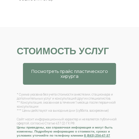
СТОИМОСТЬ УСЛУГ
Посмотреть прайс пластического
хирурга
* Сумма указана без учета стоимости анестезии, стационара и
дополнительных услуг и консультаций других специалистов
** Консультация, оказанная в течение 1 месяца после первичной
консультации
*** Цены действуют на выходные дни (суббота, воскресенье)
Сайт носит информационный характер и не является публичной
офертой, согласно Статье 437 (2) ГК РФ.
Цены приведены, как справочная информация и могут быть
изменены. Подробную информацию о стоимости, сроках и
условиях уточняйте по телефону клиники
8 (843) 254-47-37