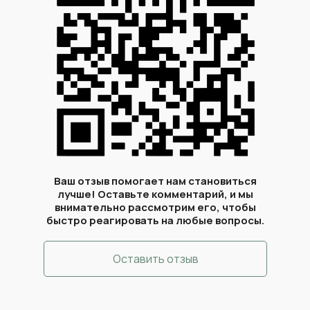
Маммопластика (подтяжка без уменьшения или с
118 600*
небольшим уменьшением)
Редукционная маммопластика
128 600*
Маммопластика (увеличение имплантами +
206 350*
подтяжка)
Абдоминопластика классическая (с переносом
105 000*
пупка и ушиванием диастаза) 1 категория
Ваш отзыв помогает нам становиться
лучше! Оставьте комментарий, и мы
Удаление подкожно-жировой клетчатки методом
внимательно рассмотрим его, чтобы
вакуумной аспирации 1зона (размером с ладонь)
30 000*
быстро реагировать на любые вопросы.
тело 1 степени сложности (живот, бедра, ягодицы,
лобок, голень)
Оставить отзыв
Липосакция (холка)
45 000*