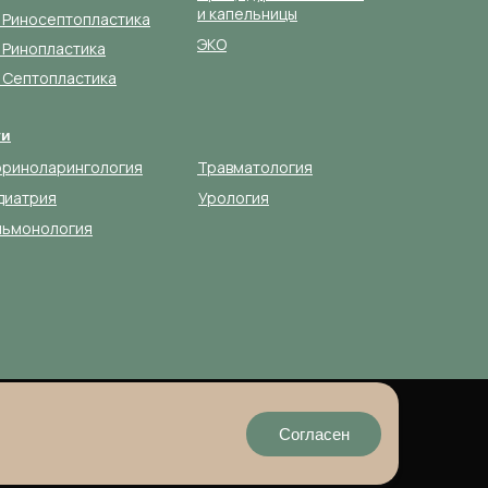
и капельницы
 Риносептопластика
ЭКО
 Ринопластика
 Септопластика
ти
ориноларингология
Травматология
диатрия
Урология
льмонология
Согласен
ИМЕЮТСЯ ПРОТИВОПОКАЗАНИЯ
НЕОБХОДИМА КОНСУЛЬТАЦИЯ СПЕЦИАЛИСТА