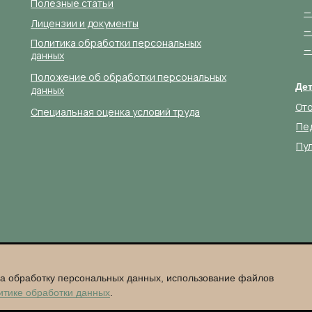
Полезные статьи
—
Лицензии и документы
—
Политика обработки персональных
—
данных
Положение об обработки персональных
Де
данных
От
Специальная оценка условий труда
Пе
Пу
1001, ОГРН 1041625493271
не является публичной офертой, согласно Статье 437 (2) ГК
на обработку персональных данных, использование файлов
нформация и могут быть изменены. Подробную информацию о
итике обработки данных
.
е по телефону клиники
+7 (843) 254-47-37