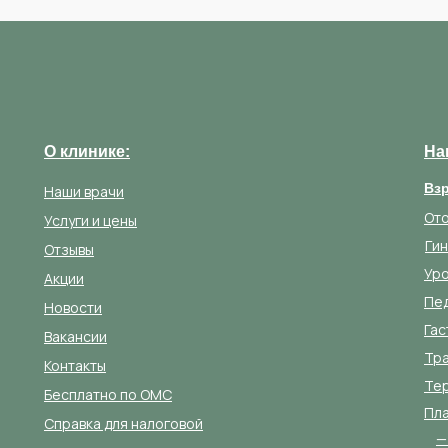
О клинике:
На
Вз
Наши врачи
От
Услуги и цены
Ги
Отзывы
Ур
Акции
Пе
Новости
Гас
Вакансии
Тр
Контакты
Те
Бесплатно по ОМС
Пла
Справка для налоговой
—