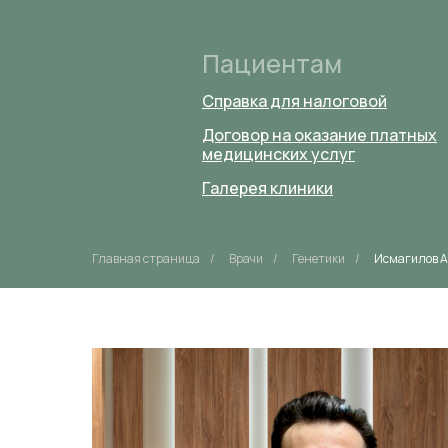
Пациентам
Справка для налоговой
Договор на оказание платных
медицинских услуг
Галерея клиники
Главная страница
/
Врачи
/
Генетики
/
Исмагилов А