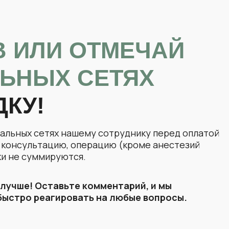
В ИЛИ ОТМЕЧАЙ
тика первичный
ЛЬНЫХ СЕТЯХ
ДКУ!
тика повторный
иальных сетях нашему сотруднику перед оплатой
а консультацию, операцию (кроме анестезий
ки не суммируются.
 лучше! Оставьте комментарий, и мы
быстро реагировать на любые вопросы.