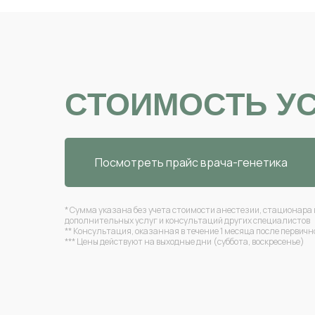
СТОИМОСТЬ У
Посмотреть прайс врача-генетика
* Сумма указана без учета стоимости анестезии, стационара 
дополнительных услуг и консультаций других специалистов
** Консультация, оказанная в течение 1 месяца после первич
*** Цены действуют на выходные дни (суббота, воскресенье)