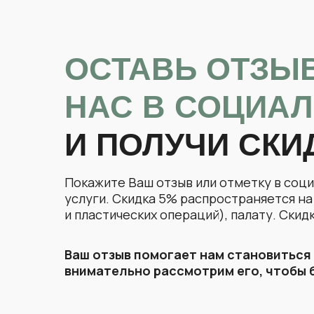
Консультация
ОСТАВЬ ОТЗЫ
Прием (осмотр, консультация) врача-гене
НАС В СОЦИА
И ПОЛУЧИ СКИ
Прием (осмотр, консультация) врача-гене
Покажите Ваш отзыв или отметку в соц
услуги. Скидка 5% распространяется н
и пластических операций), палату. Скид
Ваш отзыв помогает нам становиться
внимательно рассмотрим его, чтобы 