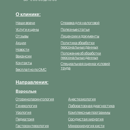
О клинике:
Наши врачи
Справка для налоговой
Услуги и цены
Полезные статьи
Отзывы
Лицензии и документы
Акции
Политика обработки
персональных данных
Новости
Положение об обработки
Вакансии
персональных данных
Контакты
Специальная оценка условий
труда
Бесплатно по ОМС
Направления:
Взрослые
Оториноларингология
Анестезиология
Гинекология
Лабораторная диагностика
Урология
Комплексные программы
Педиатрия
Сосудистая хирургия
Гастроэнтерология
Микрохирургия кисти