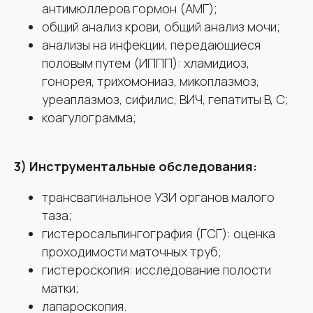
антимюллеров гормон (АМГ);
общий анализ крови, общий анализ мочи;
анализы на инфекции, передающиеся
половым путем (ИППП): хламидиоз,
гонорея, трихомониаз, микоплазмоз,
уреаплазмоз, сифилис, ВИЧ, гепатиты B, C;
коагулограмма;
3) Инструментальные обследования:
трансвагинальное УЗИ органов малого
таза;
гистеросальпингография (ГСГ): оценка
проходимости маточных труб;
гистероскопия: исследование полости
матки;
лапароскопия.