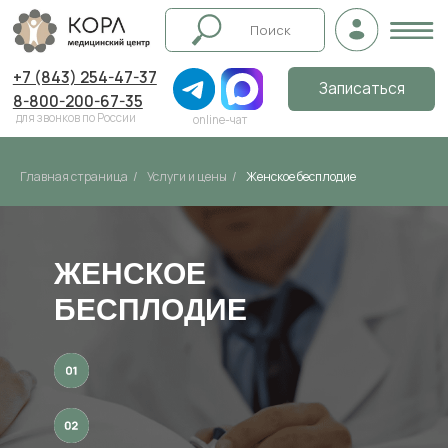
+7 (843) 254-47-37
Записаться
8-800-200-67-35
для звонков по России
online-чат
Главная страница
/
Услуги и цены
/
Женское бесплодие
ЖЕНСКОЕ
БЕСПЛОДИЕ