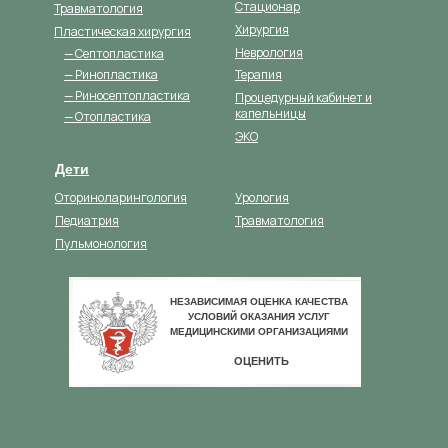
Стационар
Травматология
Хирургия
Пластическая хирургия
Неврология
— Септопластика
— Ринопластика
Терапия
— Риносептопластика
Процедурный кабинет и
капельницы
— Отопластика
ЭКО
Дети
Оториноларингология
Урология
Педиатрия
Травматология
Пульмонология