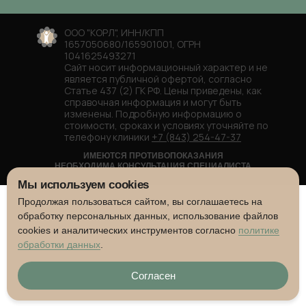
ООО "КОРЛ", ИНН/КПП
1657050680/165901001, ОГРН
1041625493271
Сайт носит информационный характер и не
является публичной офертой, согласно
Статье 437 (2) ГК РФ. Цены приведены, как
справочная информация и могут быть
изменены. Подробную информацию о
стоимости, сроках и условиях уточняйте по
телефону клиники
+7 (843) 254-47-37
ИМЕЮТСЯ ПРОТИВОПОКАЗАНИЯ
НЕОБХОДИМА КОНСУЛЬТАЦИЯ СПЕЦИАЛИСТА
Мы используем cookies
Продолжая пользоваться сайтом, вы соглашаетесь на
обработку персональных данных, использование файлов
cookies и аналитических инструментов согласно
политике
обработки данных
.
Согласен