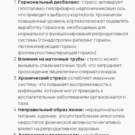
Гормональный дисбаланс:
стресс активирует
гипоталамо-гипофизарно надпочечниковую ось,
что приводит к выбросу кортизола. Хронически
повышенный уровень кортизола может подавлять
выработку гормонов, необходимых для
нормального функционирования репродуктивной
системы (гонадотропин-рилизинг гормон,
лютеинизирующий гормон,
фолликулостимулирующий гормон).
Влияние на маточные трубы:
стресс может
вызывать спазм маточных труб, что затрудняет
прохождение яйцеклетки и сперматозоидов.
Хронический стресс
ослабляет иммунную
систему, что повышает восприимчивость к
инфекциям, которые могут приводить к
воспалительным заболеваниям органов малого
таза.
Неправильный образ жизни:
нерациональное
питание, курение, злоупотребление алкоголем,
недостаток физической активности негативно
влияет на репродуктивное здоровье.
Депрессия и тревожность:
усугубляют