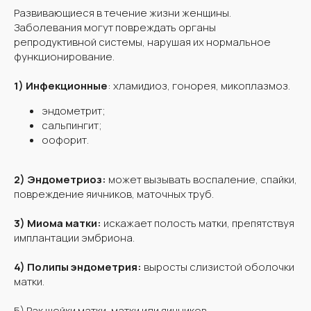
Развивающиеся в течение жизни женщины.
Заболевания могут повреждать органы
репродуктивной системы, нарушая их нормальное
функционирование.
1) Инфекционные
: хламидиоз, гонорея, микоплазмоз.
эндометрит;
сальпингит;
оофорит.
2) Эндометриоз:
может вызывать воспаление, спайки,
повреждение яичников, маточных труб.
3) Миома матки:
искажает полость матки, препятствуя
имплантации эмбриона.
4) Полипы эндометрия:
выросты слизистой оболочки
матки.
5) Рак шейки матки, матки или яичников.