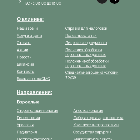
ВС - с 08:00 до 18:00
О клинике:
Наши врачи
Справка для налоговой
Услуги и цены
Полезные статьи
Отзывы
Лицензии и документы
Акции
Политика обработки
персональных данных
Новости
Положение об обработки
Вакансии
персональных данных
Контакты
Специальная оценка условий
труда
Бесплатно по ОМС
Направления:
Взрослые
Оториноларингология
Анестезиология
Гинекология
Лабораторная диагностика
Урология
Комплексные программы
Педиатрия
Сосудистая хирургия
Гастроэнтерология
Микрохирургия кисти