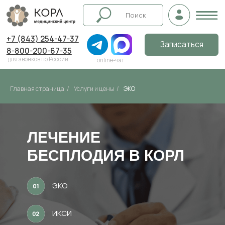
+7 (843) 254-47-37
Записаться
8-800-200-67-35
для звонков по России
online-чат
Главная страница
/
Услуги и цены
/
ЭКО
ЛЕЧЕНИЕ
БЕСПЛОДИЯ В КОРЛ
ЭКО
ИКСИ