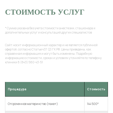
СТОИМОСТЬ УСЛУГ
* Сумма указана без учета стоимости анестезии, стационара и
дополнительных услуг и консультаций других специалистов
Сайт носит информационный характер и не является публичной
офертой, согласно Статье 437 (2) ГК РФ. Цены приведены, как
справочная информация и могут быть изменены. Подробную
информацию о стоимости, сроках и условиях уточняйте по телефону
клиники 8 (843) 580-43-51
Процедура
Стоимость
Отсроченное материнство (пакет)
144 500*