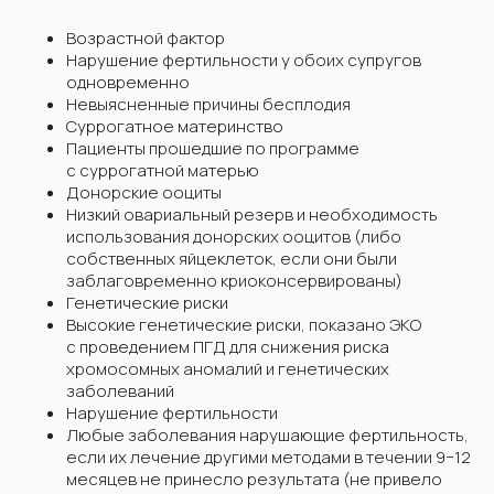
Возрастной фактор
Нарушение фертильности у обоих супругов
одновременно
Невыясненные причины бесплодия
Суррогатное материнство
Пациенты прошедшие по программе
с суррогатной матерью
Донорские ооциты
Низкий овариальный резерв и необходимость
использования донорских ооцитов (либо
собственных яйцеклеток, если они были
заблаговременно криоконсервированы)
Генетические риски
Высокие генетические риски, показано ЭКО
с проведением ПГД для снижения риска
хромосомных аномалий и генетических
заболеваний
Нарушение фертильности
Любые заболевания нарушающие фертильность,
если их лечение другими методами в течении 9−12
месяцев не принесло результата (не привело