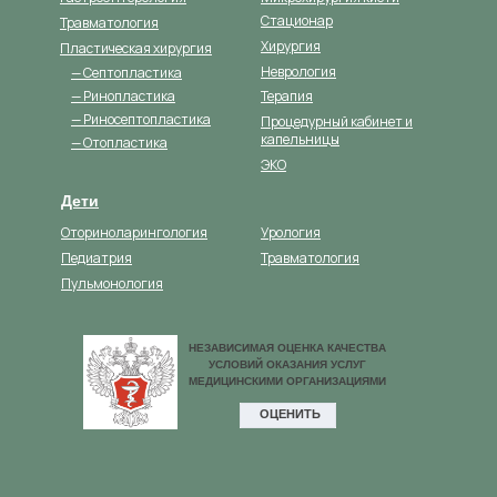
Стационар
Травматология
Хирургия
Пластическая хирургия
Неврология
— Септопластика
— Ринопластика
Терапия
— Риносептопластика
Процедурный кабинет и
капельницы
— Отопластика
ЭКО
Дети
Оториноларингология
Урология
Педиатрия
Травматология
Пульмонология