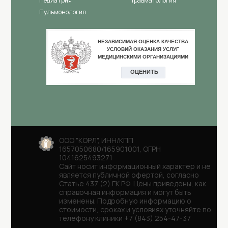
Педиатрия
Травматология
Пульмонология
ООО "КОРЛ", ИНН/КПП
1657050680/165901001, ОГРН
1041625493271
Сайт носит информационный характер и не
является публичной офертой, согласно
Статье 437 (2) ГК РФ. Цены приведены, как
справочная информация и могут быть
изменены. Подробную информацию о
стоимости, сроках и условиях уточняйте по
телефону клиники
+7 (843) 254-47-37