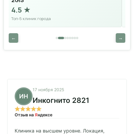
2GIS
Н
4.5 ★
4
Топ-5 клиник города
Бо
←
→
17 ноября 2025
ИН
Инкогнито 2821
Отзыв на
Я
ндексе
Клиника на высшем уровне. Локация,