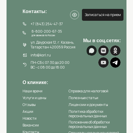
Контакты:
Записаться на прием
+7 (843) 254-47-37
8-800-200-67-35
для звонков по России
Мы в соц.сетях:
ул. Даурская 12, г. Казань,
Татарстан 420059 Россия
info@korl.ru
ПН-СБ с 07:30 до 20:00
ВС - с 08:00 до 18:00
О клинике:
Наши врачи
Справка для налоговой
Услуги и цены
Полезные статьи
Отзывы
Лицензии и документы
Акции
Политика обработки
персональных данных
Новости
Положение об обработки
Вакансии
персональных данных
Контакты
Специальная оценка условий