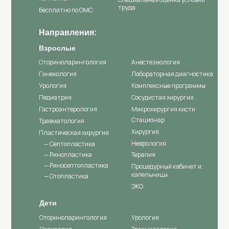
труда
Бесплатно по ОМС
Направления:
Взрослые
Оториноларингология
Анестезиология
Гинекология
Лабораторная диагностика
Урология
Комплексные программы
Педиатрия
Сосудистая хирургия
Гастроэнтерология
Микрохирургия кисти
Стационар
Травматология
Хирургия
Пластическая хирургия
Неврология
— Септопластика
— Ринопластика
Терапия
— Риносептопластика
Процедурный кабинет и
капельницы
— Отопластика
ЭКО
Дети
Оториноларингология
Урология