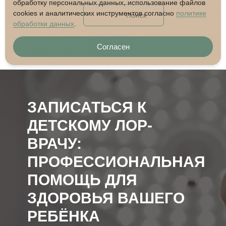
обработку персональных данных, использование файлов
cookies и аналитических инструментов согласно
политике
обработки данных
.
+7 (843) 254-47-37
Записаться
8-800-200-67-35
Согласен
для звонков по России
online-чат
ЗАПИСАТЬСЯ К
ДЕТСКОМУ ЛОР-
ВРАЧУ:
ПРОФЕССИОНАЛЬНАЯ
ПОМОЩЬ ДЛЯ
ЗДОРОВЬЯ ВАШЕГО
РЕБЁНКА