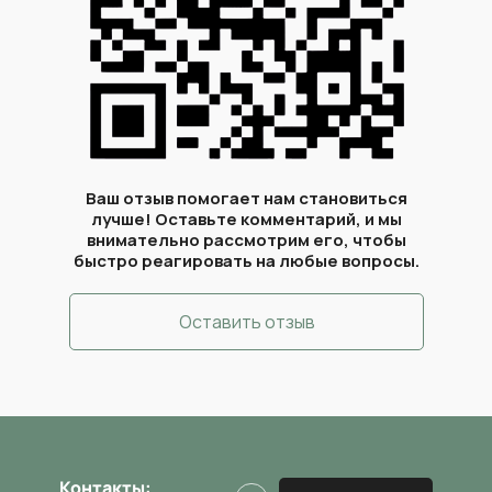
Протезирование яичка (без стоимости протеза)
Операция Несбит 1 категории сложности (Болезнь Пейрони)
Операция Несбит 2 категории сложности (Болезнь Пейрони)
Ваш отзыв помогает нам становиться
лучше! Оставьте комментарий, и мы
Удаление придатка яичка
внимательно рассмотрим его, чтобы
быстро реагировать на любые вопросы.
Частичная денервация головки полового члена при преждевременной 
Оставить отзыв
Микрохирургическая аггравация головки полового члена при преждев
эякуляции
Экстренная пластика белочной оболочки при переломе полового члена
Контакты: