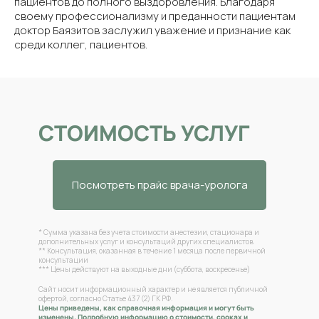
пациентов до полного выздоровления. Благодаря
своему профессионализму и преданности пациентам
доктор Баязитов заслужил уважение и признание как
среди коллег, пациентов.
СТОИМОСТЬ УСЛУГ
Посмотреть прайс врача-уролога
* Сумма указана без учета стоимости анестезии, стационара и
дополнительных услуг и консультаций других специалистов
** Консультация, оказанная в течение 1 месяца после первичной
консультации
*** Цены действуют на выходные дни (суббота, воскресенье)
Сайт носит информационный характер и не является публичной
офертой, согласно Статье 437 (2) ГК РФ.
Цены приведены, как справочная информация и могут быть
изменены. Подробную информацию о стоимости, сроках и