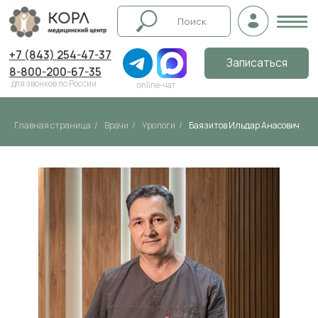
+7 (843) 254-47-37
Записаться
8-800-200-67-35
для звонков по России
online-чат
Главная страница
/
Врачи
/
Урологи
/
Баязитов Ильдар Анасович