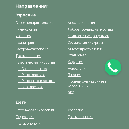
Направления:
Взрослые
Оториноларингология
Анестезиология
Гинекология
Лабораторная диагностика
Урология
Комплексные программы
Педиатрия
Сосудистая хирургия
Гастроэнтерология
Микрохирургия кисти
Стационар
Травматология
Хирургия
Пластическая хирургия
Неврология
— Септопластика
— Ринопластика
Терапия
— Риносептопластика
Процедурный кабинет и
капельницы
— Отопластика
ЭКО
Дети
Оториноларингология
Урология
Педиатрия
Травматология
Пульмонология