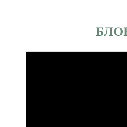
Авдеева Н.Н.| Процедура
БЛО
Консультация врача-педиатра перед опера
Консультация врача-педиатра первичная (а
Консультация врача-педиатра повторная (
Осмотр -фильтр перед госпитализацией
Консультация врача-педиатра (дистанцион
Консультация педиатра для выдачи справки