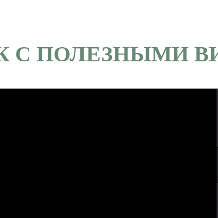
К С ПОЛЕЗНЫМИ В
цией
мбулаторный прием) (Авдеева Н.Н.)
амбулаторный прием)
но)
 (за исключение санаторно-курортной карты и справки фо