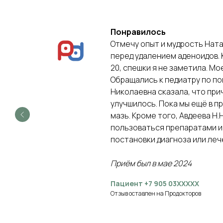
Понравилось
ль,
Отмечу опыт и мудрость Ната
перед удалением аденоидов. 
20, спешки я не заметила. Мое
Обращались к педиатру по по
Николаевна сказала, что при
улучшилось. Пока мы ещё в п
мазь. Кроме того, Авдеева Н.
пользоваться препаратами и д
постановки диагноза или лече
Приём был в мае 2024
Пациент +7 905 03XXXXX
Отзыв оставлен на Продокторов