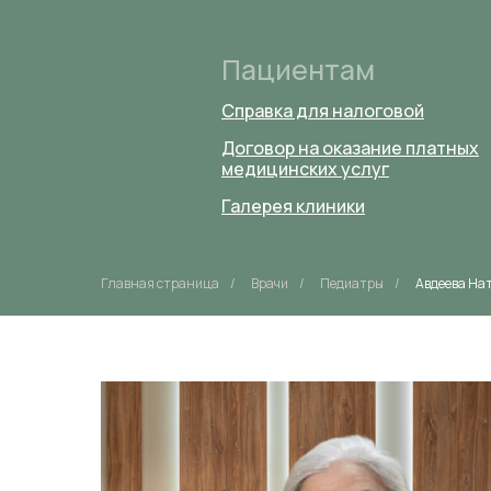
Пациентам
Справка для налоговой
Договор на оказание платных
медицинских услуг
Галерея клиники
Главная страница
/
Врачи
/
Педиатры
/
Авдеева На