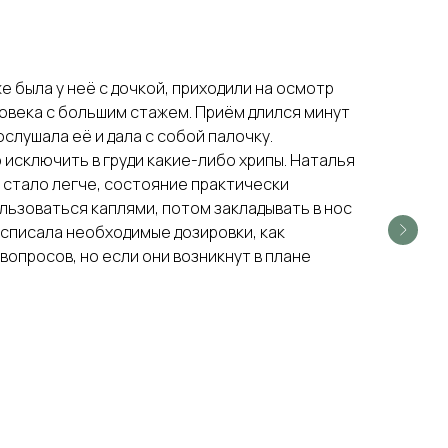
е была у неё с дочкой, приходили на осмотр
ловека с большим стажем. Приём длился минут
послушала её и дала с собой палочку.
 исключить в груди какие-либо хрипы. Наталья
у стало легче, состояние практически
ользоваться каплями, потом закладывать в нос
расписала необходимые дозировки, как
вопросов, но если они возникнут в плане