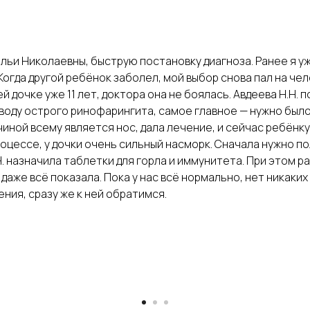
льи Николаевны, быструю постановку диагноза. Ранее я уж
Когда другой ребёнок заболел, мой выбор снова пал на че
й дочке уже 11 лет, доктора она не боялась. Авдеева Н.Н. 
воду острого ринофарингита, самое главное — нужно было
чиной всему является нос, дала лечение, и сейчас ребёнк
роцессе, у дочки очень сильный насморк. Сначала нужно п
Н. назначила таблетки для горла и иммунитета. При этом 
аже всё показала. Пока у нас всё нормально, нет никаких 
ния, сразу же к ней обратимся.