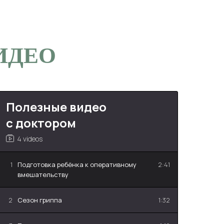
Стоимость,
руб.
ИДЕО
2 500*
3 500*
Полезные видео
2 800*
с доктором
4 videos
550*
1
Подготовка ребёнка к оперативному
2:41
вмешательству
900*
2
Сезон гриппа
1:32
рмы 026у)
900*