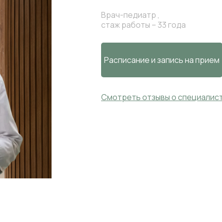
Врач-педиатр ,
стаж работы – 33 года
Расписание и запись на прием
Смотреть отзывы
о специалис