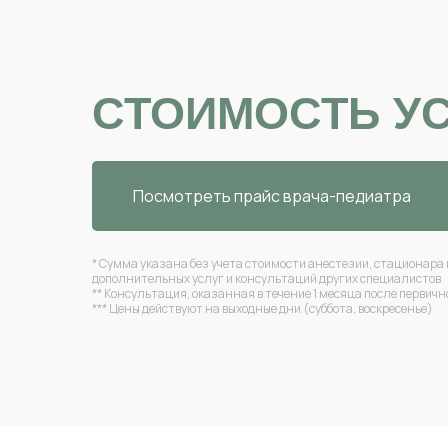
СТОИМОСТЬ У
Посмотреть прайс врача-педиатра
* Сумма указана без учета стоимости анестезии, стационара 
дополнительных услуг и консультаций других специалистов
** Консультация, оказанная в течение 1 месяца после первич
*** Цены действуют на выходные дни (суббота, воскресенье)