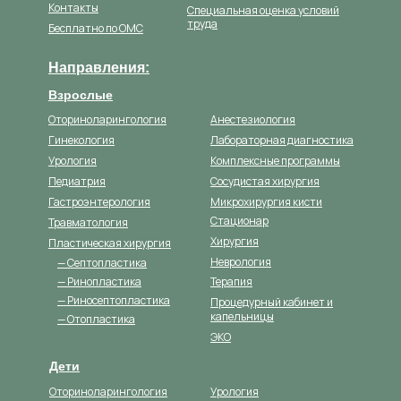
Контакты
Специальная оценка условий
труда
Бесплатно по ОМС
Направления:
Взрослые
Оториноларингология
Анестезиология
Гинекология
Лабораторная диагностика
Урология
Комплексные программы
Педиатрия
Сосудистая хирургия
Гастроэнтерология
Микрохирургия кисти
Стационар
Травматология
Хирургия
Пластическая хирургия
Неврология
— Септопластика
— Ринопластика
Терапия
— Риносептопластика
Процедурный кабинет и
капельницы
— Отопластика
ЭКО
Дети
Оториноларингология
Урология