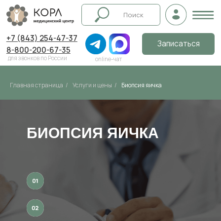
+7 (843) 254-47-37
Записаться
8-800-200-67-35
для звонков по России
online-чат
Главная страница
/
Услуги и цены
/
Биопсия яичка
БИОПСИЯ ЯИЧКА