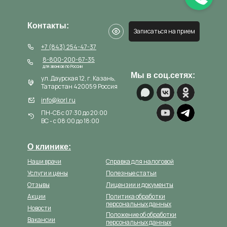
Контакты:
Записаться на прием
+7 (843) 254-47-37
8-800-200-67-35
для звонков по России
Мы в соц.сетях:
ул. Даурская 12, г. Казань,
Татарстан 420059 Россия
info@korl.ru
ПН-СБ с 07:30 до 20:00
ВС - с 08:00 до 18:00
О клинике:
Наши врачи
Справка для налоговой
Услуги и цены
Полезные статьи
Отзывы
Лицензии и документы
Акции
Политика обработки
персональных данных
Новости
Положение об обработки
Вакансии
персональных данных